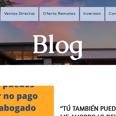
Ventas Directas
Oferta Remates
Inversion
Co
Blog
28 sept 2022
“TÚ TAMBIÉN PUEDES PA