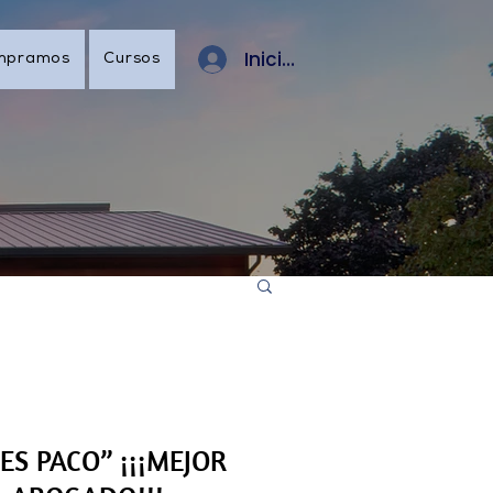
Iniciar sesión
mpramos
Cursos
CO” ¡¡¡MEJOR