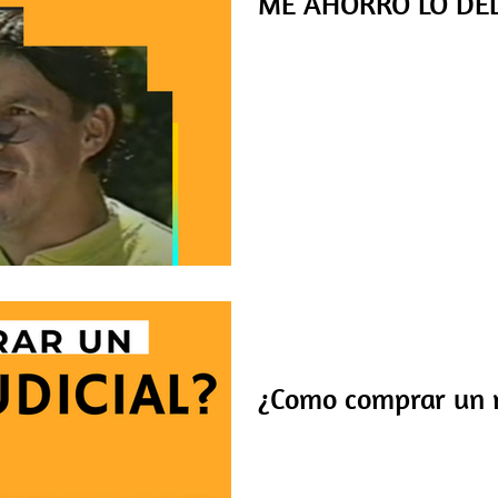
ME AHORRO LO DEL
Juan Ricardo Lozano “alerta” 
Felices personificó al “PACO” 
hacerlo todo sin...
13 nov 2021
¿Como comprar un r
Si tienes el deseo de comprar
forma segura considera en los 