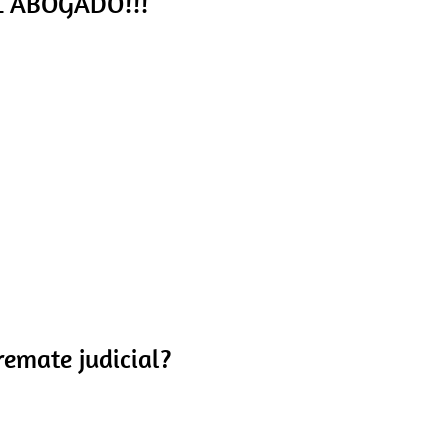
 ABOGADO!!!
o el “cuenta huesos” en Sábados
que llevamos dentro, él puede
emate judicial?
 una propiedad económica y de
remates judiciales la mejor