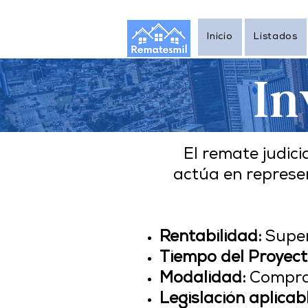
Inicio
Listados
In
El remate judic
actúa en represen
Rentabilidad:
Super
Tiempo del Proyect
Modalidad:
Compra 
Legislación aplicab