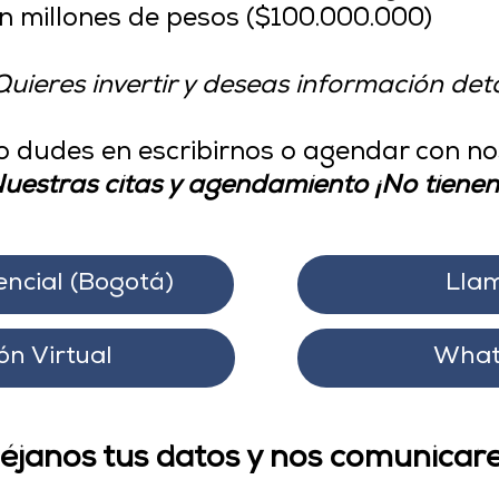
n millones de pesos ($100.000.000)
uieres invertir y deseas información det
o dudes en escribirnos o agendar con no
uestras citas y agendamiento ¡No tienen
encial (Bogotá)
Lla
ón Virtual
What
 déjanos tus datos y nos comunica