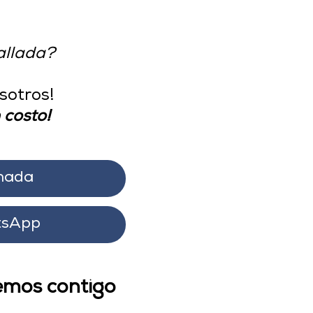
allada?
sotros!
 costo!
mada
sApp
remos contigo