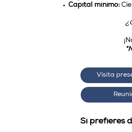
Capital mínimo:
Cie
¿Q
¡N
*N
Visita pres
Reuni
Si prefieres