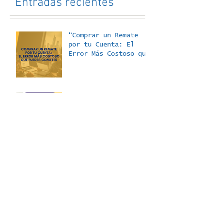
Entradas recientes
“Comprar un Remate
por tu Cuenta: El
Error Más Costoso que
Puedes Cometer”
50 Cosas que No te
Cuentan de los
Remates Judiciales -
La Dificultad para
Acceder a los
Expedientes
COSAS QUE NO TE
CUENTAN DE LOS
REMATES JUDICIALES:
Dificultad para
Acceder a los
listados de remates