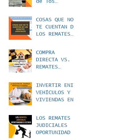
de los
Remates
Judiciales -
COSAS QUE NO
La
TE CUENTAN DE
Dificultad
LOS REMATES
para Acceder
JUDICIALES:
a los
Dificultad
Expedientes
COMPRA
para Acceder
DIRECTA VS.
a los
REMATES
listados de
JUDICIALES:
remates
¿QUÉ OPCIÓN
INVERTIR ENI
TE CONVIENE
VEHÍCULOS Y
MÁS?
VIVIENDAS EN
REMATE
JUDICIAL EN
LOS REMATES
COLOMBIA
JUDICIALES
OPORTUNIDAD O
ESTAFA.