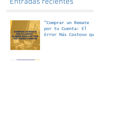
Entradas recientes
“Comprar un Remate
por tu Cuenta: El
Error Más Costoso que
Puedes Cometer”
50 Cosas que No te
Cuentan de los
Remates Judiciales -
La Dificultad para
Acceder a los
Expedientes
COSAS QUE NO TE
CUENTAN DE LOS
REMATES JUDICIALES:
Dificultad para
Acceder a los
listados de remates