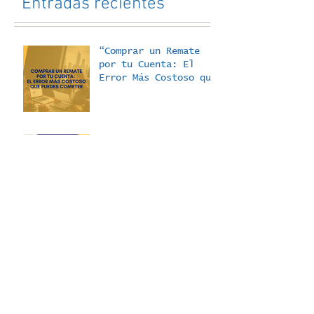
Entradas recientes
“Comprar un Remate
por tu Cuenta: El
Error Más Costoso que
Puedes Cometer”
50 Cosas que No te
Cuentan de los
Remates Judiciales -
La Dificultad para
Acceder a los
Expedientes
COSAS QUE NO TE
CUENTAN DE LOS
REMATES JUDICIALES:
Dificultad para
Acceder a los
listados de remates