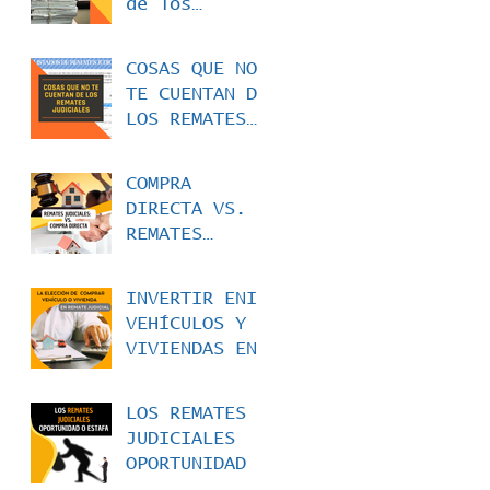
de los
Remates
Judiciales -
COSAS QUE NO
La
TE CUENTAN DE
Dificultad
LOS REMATES
para Acceder
JUDICIALES:
a los
Dificultad
Expedientes
COMPRA
para Acceder
DIRECTA VS.
a los
REMATES
listados de
JUDICIALES:
remates
¿QUÉ OPCIÓN
INVERTIR ENI
TE CONVIENE
VEHÍCULOS Y
MÁS?
VIVIENDAS EN
REMATE
JUDICIAL EN
LOS REMATES
COLOMBIA
JUDICIALES
OPORTUNIDAD O
ESTAFA.