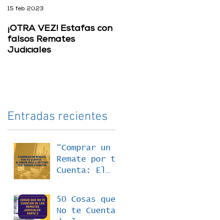
15 feb 2023
28 sept 2022
¡OTRA VEZ! Estafas con
“TÚ TAMBIÉN PUEDES
falsos Remates
PACO” ¡¡¡MEJOR ME
Judiciales
AHORRO LO DEL
ABOGADO!!!
Entradas recientes
“Comprar un
Remate por tu
Cuenta: El
Error Más
Costoso que
50 Cosas que
Puedes
No te Cuentan
Cometer”