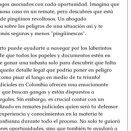
esgos asociados con cada oportunidad. Imagina que 
mosa casa en un remate, pero descubres que está 
de pingüinos revoltosos. Un abogado 
 sobre los peligros de una situación así y te 
 más seguras y menos "pingüinescas".
o puede ayudarte a navegar por los laberintos 
de que todos los papeles y documentos estén en 
e ganar una subasta solo para descubrir que falta 
queño detalle legal que podría poner en peligro 
 como pisar el fango en medio de tu triunfo! 
udiciales en Colombia ofrecen una emocionante 
 que buscan gangas y están dispuestos a 
legales. Sin embargo, es crucial contar con un 
izado en remates judiciales quien será tu defensor 
experiencia y conocimientos en la materia te 
onfianza durante todo el proceso. No solo te guiará 
ores oportunidades, sino que también te ayudará a 