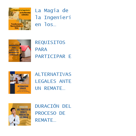
La Magia de
la Ingeniería
en los
Remates
Judiciales:
REQUISITOS
Transformando
PARA
Oportunidades
PARTICIPAR EN
en Éxito
REMATES
JUDICIALES
ALTERNATIVAS
LEGALES ANTE
UN REMATE
JUDICIAL EN
COLOMBIA
DURACIÓN DEL
PROCESO DE
REMATE
JUDICIAL EN
COLOMBIA